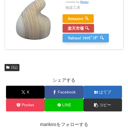
created by
Rinker
独楽工房
Amazon 🔍
楽天市場 🔍
Yahoo! ｼｮｯﾋﾟﾝｸﾞ 🔍
日記
シェアする
X
Facebook
はてブ
Pocket
LINE
コピー
marikiroをフォローする