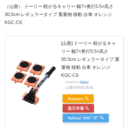
（山善） ドーリー 軽がるキャリー 幅7×奥行5.5×高さ
30.5cm レギュラータイプ 重量物 移動 台車 オレンジ
KGC-C6
[山善] ドーリー 軽がるキャ
リー 幅7×奥行5.5×高さ
30.5cm レギュラータイプ 重
量物 移動 台車 オレンジ
KGC-C6
created by
Rinker
山善(YAMAZEN)
Amazon 🔍
楽天市場 🔍
Yahoo! ｼｮｯﾋﾟﾝｸﾞ 🔍