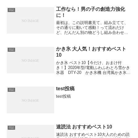
計を見るだけで事が済むってのも多いも
の。それに、年中スマホはバイブにして
工作なら！男の子の創造力強化
日記
る私としては、着信に気づ...
に！
最初は、この説明書見て、組み立てて、
その通りに動いて感動！って流れだけ
ど、だんだん別の物どうし組み合わせて
いって、新しいものが生まれていく！そ
こが、この手の組み立てキットの醍醐味
だね。子どもの想像力を発達させるに
かき氷 大人気！おすすめベスト
日記
は、最適かも。こういった組み...
10
かき氷 ベスト10【今だけ、おまけ付
き！】2020年型/電動ふわふわとろ雪かき
氷器 DTY-20 かき氷機 台湾風かき氷
製氷カップ2個付き！レシピブック付き！
とろゆきふわふわかき氷機 ふわ雪トロ
雪 おうち時間【送料無料】【あす楽】
test投稿
日記
【あす楽...
test投稿
速読法 おすすめベスト10
日記
速読法 おすすめベスト10大人のための読