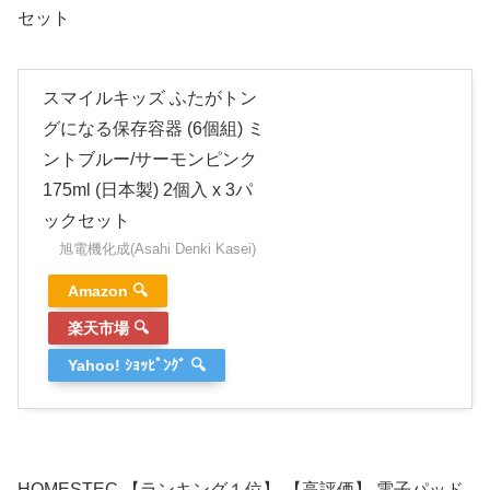
セット
スマイルキッズ ふたがトン
グになる保存容器 (6個組) ミ
ントブルー/サーモンピンク
175ml (日本製) 2個入 x 3パ
ックセット
旭電機化成(Asahi Denki Kasei)
Amazon 🔍
楽天市場 🔍
Yahoo! ｼｮｯﾋﾟﾝｸﾞ 🔍
HOMESTEC 【ランキング１位】 【高評価】 電子パッド