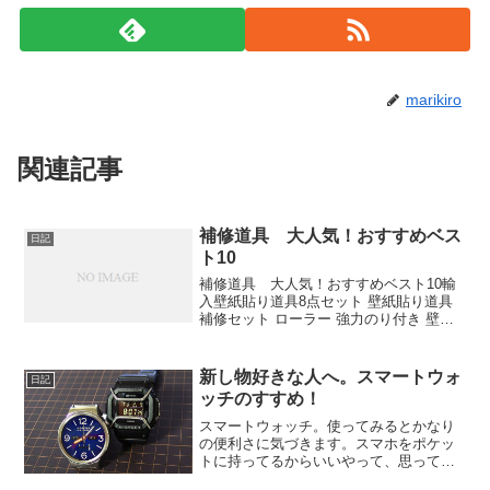
marikiro
関連記事
補修道具 大人気！おすすめベス
日記
ト10
補修道具 大人気！おすすめベスト10輸
入壁紙貼り道具8点セット 壁紙貼り道具
補修セット ローラー 強力のり付き 壁紙
施工道具 壁紙修補 クロス修補 クロス貼
り 耐水性壁紙のりキットハウスボックス
クロス職人 はがれ補修キット 50ml 高
新し物好きな人へ。スマートウォ
日記
級...
ッチのすすめ！
スマートウォッチ。使ってみるとかなり
の便利さに気づきます。スマホをポケッ
トに持ってるからいいやって、思ってた
けど、通知が来た時に、ちょっと、腕時