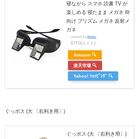
寝ながら スマホ 読書 TV が
楽しめる 寝たまま メガネ 仰
向け プリズム メガネ 反射メ
ガネ
created by
Rinker
EITO(エイト)
Amazon 🔍
楽天市場 🔍
Yahoo! ｼｮｯﾋﾟﾝｸﾞ 🔍
ぐっポス (大 〔右利き用〕)
ぐっポス (大 〔右利き用〕)