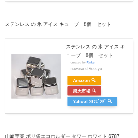
ステンレス の 氷 アイス キューブ 8個 セット
ステンレス の 氷 アイス キ
ューブ 8個 セット
created by
Rinker
nowbrand Voocye
Amazon 🔍
楽天市場 🔍
Yahoo! ｼｮｯﾋﾟﾝｸﾞ 🔍
山崎実業 ポリ袋エコホルダー タワー ホワイト 6787