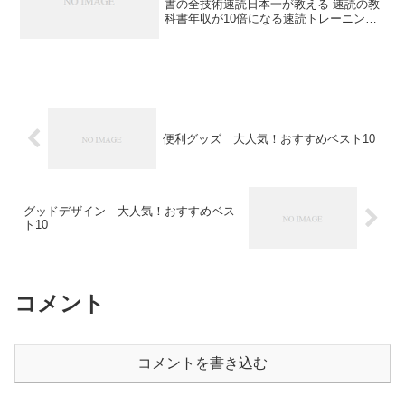
書の全技術速読日本一が教える 速読の教
科書年収が10倍になる速読トレーニング
最短の時間で最大の成果を手に入れる 超
効率勉強法人生を変える速読法「GSR」
(きずな出版)反応しない練習 あらゆる悩
みが消...
便利グッズ 大人気！おすすめベスト10
グッドデザイン 大人気！おすすめベス
ト10
コメント
コメントを書き込む