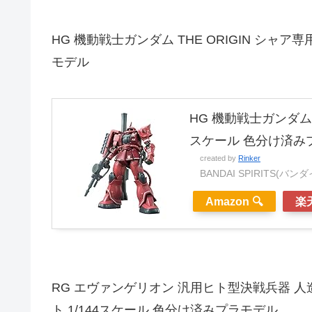
HG 機動戦士ガンダム THE ORIGIN シャア専用
モデル
HG 機動戦士ガンダム TH
スケール 色分け済み
created by
Rinker
BANDAI SPIRITS(バ
Amazon 🔍
楽天
RG エヴァンゲリオン 汎用ヒト型決戦兵器 
ト 1/144スケール 色分け済みプラモデル