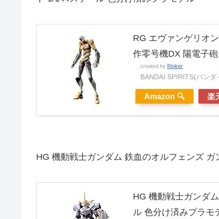
RG エヴァンゲリオ
作零号機DX 陽電子砲
created by
Rinker
BANDAI SPIRITS(バ
Amazon 🔍
楽天
HG 機動戦士ガンダム 鉄血のオルフェンズ ガ
HG 機動戦士ガンダム
ル 色分け済みプラモ