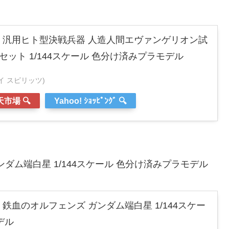
ン 汎用ヒト型決戦兵器 人造人間エヴァンゲリオン試
セット 1/144スケール 色分け済みプラモデル
ンダイ スピリッツ)
市場 🔍
Yahoo! ｼｮｯﾋﾟﾝｸﾞ 🔍
ンダム端白星 1/144スケール 色分け済みプラモデル
 鉄血のオルフェンズ ガンダム端白星 1/144スケー
デル