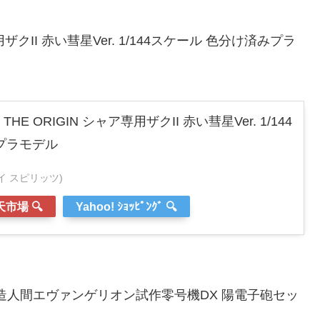
ザクII 赤い彗星Ver. 1/144スケール 色分け済みプラ
E ORIGIN シャア専用ザクII 赤い彗星Ver. 1/144
プラモデル
ンダイ スピリッツ)
市場 🔍
Yahoo! ｼｮｯﾋﾟﾝｸﾞ 🔍
人造人間エヴァンゲリオン試作零号機DX 陽電子砲セッ