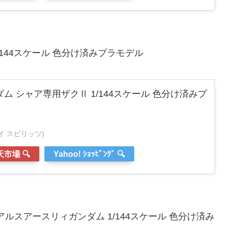
/144スケール 色分け済みプラモデル
ダム シャア専用ザクⅡ 1/144スケール 色分け済みプ
ンダイ スピリッツ)
市場 🔍
Yahoo! ｼｮｯﾋﾟﾝｸﾞ 🔍
E アルスアースリィガンダム 1/144スケール 色分け済み