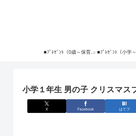
■ﾌﾟﾚｾﾞﾝﾄ（0歳～保育） ―――――――
小学１年生 男の子 クリスマス
X
Facebook
はてブ