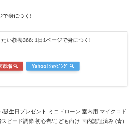
ジで身につく!
い教養366: 1日1ページで身につく!
市場 🔍
Yahoo! ｼｮｯﾋﾟﾝｸﾞ 🔍
いギフト/誕生日プレゼント ミニドローン 室内用 マイクロド
階スピード調節 初心者/こども向け 国内認証済み (青)