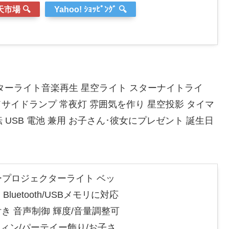
市場 🔍
Yahoo! ｼｮｯﾋﾟﾝｸﾞ 🔍
ターライト音楽再生 星空ライト スターナイトライ
ベッドサイドランプ 常夜灯 雰囲気を作り 星空投影 タイマ
 USB 電池 兼用 お子さん･彼女にプレゼント 誕生日
タープロジェクターライト ベッ
uetooth/USBメモリに対応
き 音声制御 輝度/音量調整可
ィン/パーテイー飾り/お子さ