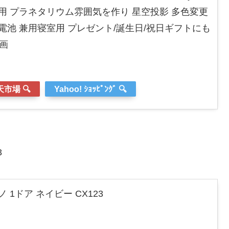
庭用 プラネタリウム雰囲気を作り 星空投影 多色変更
SB 電池 兼用寝室用 プレゼント/誕生日/祝日ギフトにも
映画
市場 🔍
Yahoo! ｼｮｯﾋﾟﾝｸﾞ 🔍
3
 1ドア ネイビー CX123