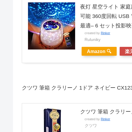
夜灯 星空ライト 家
可能 360度回転 U
最適– 6 セット投影
created by
Rinker
Ruluniky
Amazon 🔍
楽天
クツワ 筆箱 クラリーノ 1ドア ネイビー CX12
クツワ 筆箱 クラリーノ
created by
Rinker
クツワ