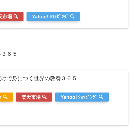
市場 🔍
Yahoo! ｼｮｯﾋﾟﾝｸﾞ 🔍
養３６５
だけで身につく世界の教養３６５
 🔍
楽天市場 🔍
Yahoo! ｼｮｯﾋﾟﾝｸﾞ 🔍