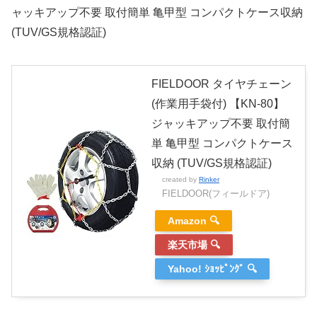
ャッキアップ不要 取付簡単 亀甲型 コンパクトケース収納
(TUV/GS規格認証)
FIELDOOR タイヤチェーン
(作業用手袋付) 【KN-80】
ジャッキアップ不要 取付簡
単 亀甲型 コンパクトケース
収納 (TUV/GS規格認証)
created by
Rinker
FIELDOOR(フィールドア)
Amazon 🔍
楽天市場 🔍
Yahoo! ｼｮｯﾋﾟﾝｸﾞ 🔍