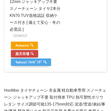
12mm ジャッキアップ不要
スノーチェーン タイヤ2本分
KN70 TUV規格認証 収納ケ
ース付き [ 備えて安心・冬の
必需品 ]
OOWOLF
Amazon 🔍
楽天市場 🔍
Yahoo! ｼｮｯﾋﾟﾝｸﾞ 🔍
HooMoo タイヤチェーン 非金属 軽自動車専用 スノーチェ
ーン ジャッキアップ不要 取付簡単 TPU 熱可塑性ポリウ
レタン サイズ調節可能135-175mm対応 泥道/雪道/凍結/事