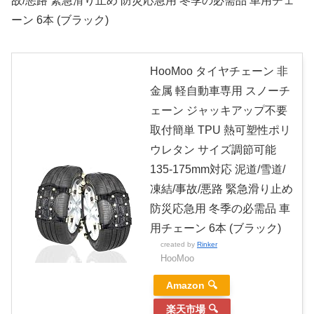
故/悪路 緊急滑り止め 防災応急用 冬季の必需品 車用チェ
ーン 6本 (ブラック)
HooMoo タイヤチェーン 非
金属 軽自動車専用 スノーチ
ェーン ジャッキアップ不要
取付簡単 TPU 熱可塑性ポリ
ウレタン サイズ調節可能
135-175mm対応 泥道/雪道/
凍結/事故/悪路 緊急滑り止め
防災応急用 冬季の必需品 車
用チェーン 6本 (ブラック)
created by
Rinker
HooMoo
Amazon 🔍
楽天市場 🔍