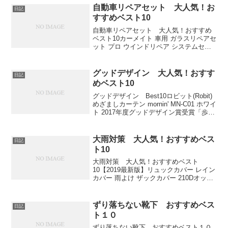
トグランドセイコーブラックベイG-
自動車リペアセット 大人気！お
日記
SHOCK...
すすめベスト10
自動車リペアセット 大人気！おすすめ
ベスト10カーメイト 車用 ガラスリペアセ
ット プロ ウインドリペア システムセッ
ト PS300【最新改良版】Manelord デント
リペアツール デントリフター 車の凹み直
し 修復工具 バキュームリフタ...
グッドデザイン 大人気！おすす
日記
めベスト10
グッドデザイン Best10ロビット(Robit)
めざましカーテン mornin' MN-C01 ホワイ
ト 2017年度グッドデザイン賞受賞「歩
く」ことを考えたスリッパ room's スリッ
パ ルームシューズ 【グッドデザイン賞
2016受...
大雨対策 大人気！おすすめベス
日記
ト10
大雨対策 大人気！おすすめベスト
10【2019最新版】リュックカバー レイン
カバー 雨よけ ザックカバー 210Dオック
スフォード布 3倍以上の防水性 四つの防
水設計 耐水8000mm 夜間反射 アウトド
ア 5色 5サイズ(15L -80L...
ずり落ちない靴下 おすすめベス
日記
ト１０
ずり落ちない靴下 おすすめベスト１０