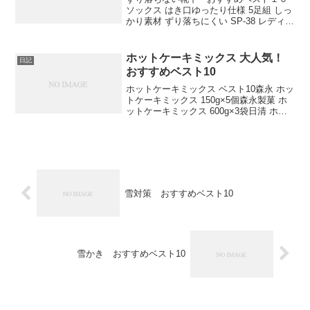
ソックス はき口ゆったり仕様 5足組 しっ
かり素材 ずり落ちにくい SP-38 レディー
ス D 日本 22-25-(FREE サイズ)RENFRO
日本製 旭化成 強力消臭ROICA使用 ビジ
ネスカジュ...
ホットケーキミックス 大人気！
日記
おすすめベスト10
ホットケーキミックス ベスト10森永 ホッ
トケーキミックス 150g×5個森永製菓 ホ
ットケーキミックス 600g×3袋日清 ホッ
トケーキミックス 極もち 国内麦小麦粉
100%使用 540g×2個はたらくママと、こ
どものための「ほっとけーち...
雪対策 おすすめベスト10
雪かき おすすめベスト10