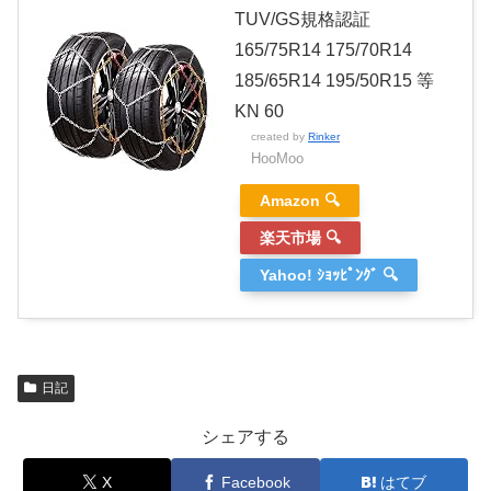
TUV/GS規格認証
165/75R14 175/70R14
185/65R14 195/50R15 等
KN 60
created by
Rinker
HooMoo
Amazon 🔍
楽天市場 🔍
Yahoo! ｼｮｯﾋﾟﾝｸﾞ 🔍
日記
シェアする
X
Facebook
はてブ