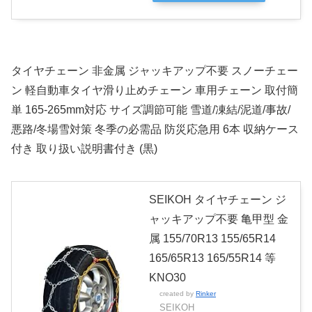
タイヤチェーン 非金属 ジャッキアップ不要 スノーチェー
ン 軽自動車タイヤ滑り止めチェーン 車用チェーン 取付簡
単 165-265mm対応 サイズ調節可能 雪道/凍結/泥道/事故/
悪路/冬場雪対策 冬季の必需品 防災応急用 6本 収納ケース
付き 取り扱い説明書付き (黒)
SEIKOH タイヤチェーン ジ
ャッキアップ不要 亀甲型 金
属 155/70R13 155/65R14
165/65R13 165/55R14 等
KNO30
created by
Rinker
SEIKOH