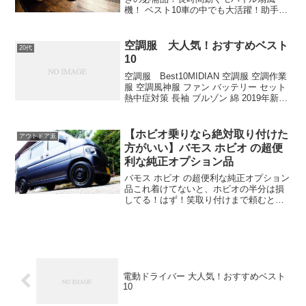
機！ ベスト10車の中でも大活躍！助手席
にひとつあると喜ばれるよね！LUMENA
FAN PRIME【最大30時間使用可能】2020
年5月末発売ルーメナー(LUMENA)...
空調服 大人気！おすすめベスト
20代
10
空調服 Best10MIDIAN 空調服 空調作業
服 空調風神服 ファン バッテリー セット
熱中症対策 長袖 ブルゾン 綿 2019年新型
空調服作業着 日本語説明書付き(長袖＋グ
レーXL)空調服 空調ウェア 扇風服 作業服
扇風ウェア 作...
【ホビオ乗りなら絶対取り付けた
アウトドア派
方がいい】バモス ホビオ の超便
利な純正オプション品
バモス ホビオ の超便利な純正オプション
品これ着けてないと、ホビオの半分は損
してる！はず！笑取り付けまで頼むと結
構なお値段になるけど、やっぱりあれ
ば、超便利な純正オプションの数々。特
に、バモス ホビオ に用意されているオプ
ション装備は、すご...
電動ドライバー 大人気！おすすめベスト
10